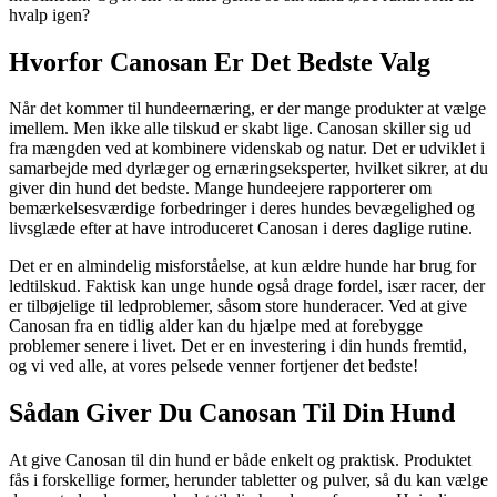
hvalp igen?
Hvorfor Canosan Er Det Bedste Valg
Når det kommer til hundeernæring, er der mange produkter at vælge
imellem. Men ikke alle tilskud er skabt lige. Canosan skiller sig ud
fra mængden ved at kombinere videnskab og natur. Det er udviklet i
samarbejde med dyrlæger og ernæringseksperter, hvilket sikrer, at du
giver din hund det bedste. Mange hundeejere rapporterer om
bemærkelsesværdige forbedringer i deres hundes bevægelighed og
livsglæde efter at have introduceret Canosan i deres daglige rutine.
Det er en almindelig misforståelse, at kun ældre hunde har brug for
ledtilskud. Faktisk kan unge hunde også drage fordel, især racer, der
er tilbøjelige til ledproblemer, såsom store hunderacer. Ved at give
Canosan fra en tidlig alder kan du hjælpe med at forebygge
problemer senere i livet. Det er en investering i din hunds fremtid,
og vi ved alle, at vores pelsede venner fortjener det bedste!
Sådan Giver Du Canosan Til Din Hund
At give Canosan til din hund er både enkelt og praktisk. Produktet
fås i forskellige former, herunder tabletter og pulver, så du kan vælge