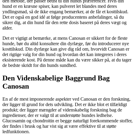
den metode, der passer bedst til din hunds præferencer. Hvis din
hund er en kræsne spiser, kan pulveret let blandes med deres
yndlingsmad, så de ikke engang bemærker, at de får et kosttilskud.
Det er også en god idé at følge producentens anbefalinger, så du
sikrer dig, at din hund får den rette dosis baseret på deres vægt og
alder.
Det er vigtigt at bemærke, at mens Canosan er sikkert for de fleste
hunde, bør du altid konsultere din dyrlæge, før du introducerer nye
kosttilskud. Din dyrlæge kan give dig råd om, hvorvidt Canosan er
det rigtige valg for din hund og hvordan det kan integreres i deres
eksisterende kost. På denne måde kan du være sikker på, at du tager
de bedste skridt for din hunds sundhed.
Den Videnskabelige Baggrund Bag
Canosan
En af de mest imponerende aspekter ved Canosan er den forskning,
der ligger til grund for dets udvikling. Det er ikke blot et tilfældigt
produkt; der ligger mængder af videnskabelig forskning bag de
ingredienser, der er valgt til at understøtte hundes ledhelse.
Glucosamin og chondroitin er begge naturligt forekommende stoffer,
der findes i brusk og har vist sig at være effektive til at støtte
ledfunktionen.