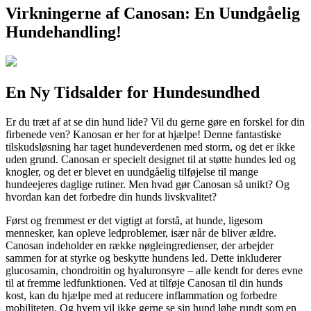
Virkningerne af Canosan: En Uundgåelig
Hundehandling!
En Ny Tidsalder for Hundesundhed
Er du træt af at se din hund lide? Vil du gerne gøre en forskel for din
firbenede ven? Kanosan er her for at hjælpe! Denne fantastiske
tilskudsløsning har taget hundeverdenen med storm, og det er ikke
uden grund. Canosan er specielt designet til at støtte hundes led og
knogler, og det er blevet en uundgåelig tilføjelse til mange
hundeejeres daglige rutiner. Men hvad gør Canosan så unikt? Og
hvordan kan det forbedre din hunds livskvalitet?
Først og fremmest er det vigtigt at forstå, at hunde, ligesom
mennesker, kan opleve ledproblemer, især når de bliver ældre.
Canosan indeholder en række nøgleingredienser, der arbejder
sammen for at styrke og beskytte hundens led. Dette inkluderer
glucosamin, chondroitin og hyaluronsyre – alle kendt for deres evne
til at fremme ledfunktionen. Ved at tilføje Canosan til din hunds
kost, kan du hjælpe med at reducere inflammation og forbedre
mobiliteten. Og hvem vil ikke gerne se sin hund løbe rundt som en