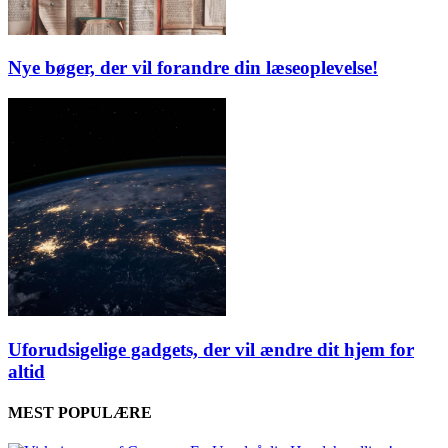
Nye bøger, der vil forandre din læseoplevelse!
Uforudsigelige gadgets, der vil ændre dit hjem for
altid
MEST POPULÆRE