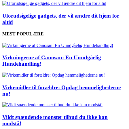
Uforudsigelige gadgets, der vil ændre dit hjem for
altid
MEST POPULÆRE
Virkningerne af Canosan: En Uundgåelig
Hundehandling!
Virkemidler til forældre: Opdag hemmelighederne
nu!
Vildt spændende monster tilbud du ikke kan
modstå!