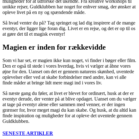
muligheder for at udforske det ukendte. Fra kreative workshops til
unikke rejser, Guldklubben har noget for enhver smag, der ønsker at
opleve livet på en ny og spændende måde.
Så hvad venter du på? Tag springet og lad dig inspirere af de mange
eventyr, der ligger lige foran dig. Livet er en rejse, og det er op til os
at gøre det til et magisk eventyr!
Magien er inden for rækkevidde
Som vi har set, er magien ikke kun noget, vi finder i bøger eller film.
Den er også til stede i vores hverdag, hvis vi vælger at åbne vores
øjne for den. Uanset om det er gennem naturens skønhed, uventede
oplevelser eller ved at skabe forbindelser med andre, kan vi alle
finde måder at bringe lidt mere magi ind i vores liv.
Så næste gang du føler, at livet er blevet for ordinært, husk at der er
eventyr derude, der venter på at blive opdaget. Uanset om du vælger
at tage på eventyr alene eller sammen med venner, er der ingen
grænser for, hvor meget magi du kan skabe. Og husk, at du altid kan
finde inspiration og muligheder for at opleve det uventede gennem
Guldklubben.
SENESTE ARTIKLER