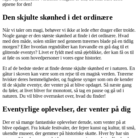
øjnene for den!
Den skjulte skønhed i det ordinære
Når vi taler om magi, behøver vi ikke at lede efter drager eller trolde.
Nogle gange er den største skønhed at finde i det ordinære. Hvad
med den måde, solen stråler ned gennem træernes blade på en tidlig
morgen? Eller hvordan regndråber kan forvandle en grå dag til et
glitrende eventyr? Livet er fyldt med små øjeblikke, der kan få os til
at føle os som hovedpersoner i vores egne historier.
Et af de bedste steder at finde denne skjulte skønhed er i naturen. En
gåtur i skoven kan være som en rejse til en magisk verden. Træerne
hvisker deres hemmeligheder, og fuglene synger som om de kender
til de skjulte eventyr, der venter på at blive opdaget. Så næste gang
du føler, at livet bliver for monotont, så tag en pause og gå ud i
naturen. Du vil blive overrasket over, hvad du finder!
Eventyrlige oplevelser, der venter på dig
Der er så mange fantastiske oplevelser derude, som venter på at
blive opdaget. Fra lokale festivaler, der fejrer kunst og kultur, til små,
ukendte museer, der gemmer på historiske skatte. Hver by har sin