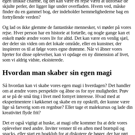
egen unikke charme, og det kan være en rejse værd at udforske de
skjulte perler, der ligger lige under overfladen. Hvem ved, måske
finder du en gammel bog, der indeholder hemmelighederne bag en
fortryllende verden?
Og lad os ikke glemme de fantastiske mennesker, vi møder på vores
rejse. Hver person har en historie at fortælle, og nogle gange kan et
enkelt møde ændre vores liv for altid. Det kan være en venlig sjæl,
der deler sin viden om det lokale område, eller en kunstner, der
inspirerer os til at følge vores egne drømme. Når vi åbner vores
hjerter for disse oplevelser, kan vi opdage en ny dimension af livet,
som vi aldrig vidste, eksisterede.
Hvordan man skaber sin egen magi
Så hvordan kan vi skabe vores egen magi i hverdagen? Det handler
om at ændre vores perspektiv og åbne os for nye muligheder. Prøv
at se på de små ting i livet med fornyet interesse. Hvad med at
eksperimentere i køkkenet og skabe en ny opskrift, der kunne være
lige så farverig som en regnbue? Eller tage et malekursus og lade din
kreativitet flyde frit?
Det er også vigtigt at huske, at magi ofte kommer fra at dele vores
oplevelser med andre. Inviter venner til en aften med brætspil og
snacks, eller start en bogklub for at diskutere de bøger, der har rørt