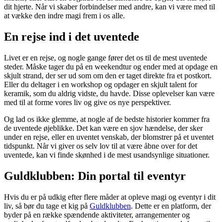
dit hjerte. Når vi skaber forbindelser med andre, kan vi være med til
at vække den indre magi frem i os alle.
En rejse ind i det uventede
Livet er en rejse, og nogle gange fører det os til de mest uventede
steder. Måske tager du på en weekendtur og ender med at opdage en
skjult strand, der ser ud som om den er taget direkte fra et postkort.
Eller du deltager i en workshop og opdager en skjult talent for
keramik, som du aldrig vidste, du havde. Disse oplevelser kan være
med til at forme vores liv og give os nye perspektiver.
Og lad os ikke glemme, at nogle af de bedste historier kommer fra
de uventede øjeblikke. Det kan være en sjov hændelse, der sker
under en rejse, eller en uventet venskab, der blomstrer på et uventet
tidspunkt. Når vi giver os selv lov til at være åbne over for det
uventede, kan vi finde skønhed i de mest usandsynlige situationer.
Guldklubben: Din portal til eventyr
Hvis du er på udkig efter flere måder at opleve magi og eventyr i dit
liv, så bør du tage et kig på
Guldklubben
. Dette er en platform, der
byder på en række spændende aktiviteter, arrangementer og