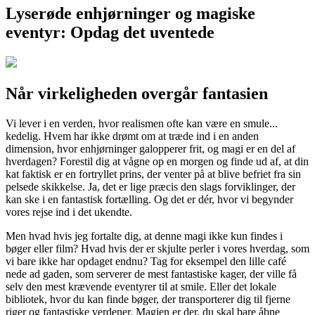
Lyserøde enhjørninger og magiske
eventyr: Opdag det uventede
Når virkeligheden overgår fantasien
Vi lever i en verden, hvor realismen ofte kan være en smule...
kedelig. Hvem har ikke drømt om at træde ind i en anden
dimension, hvor enhjørninger galopperer frit, og magi er en del af
hverdagen? Forestil dig at vågne op en morgen og finde ud af, at din
kat faktisk er en fortryllet prins, der venter på at blive befriet fra sin
pelsede skikkelse. Ja, det er lige præcis den slags forviklinger, der
kan ske i en fantastisk fortælling. Og det er dér, hvor vi begynder
vores rejse ind i det ukendte.
Men hvad hvis jeg fortalte dig, at denne magi ikke kun findes i
bøger eller film? Hvad hvis der er skjulte perler i vores hverdag, som
vi bare ikke har opdaget endnu? Tag for eksempel den lille café
nede ad gaden, som serverer de mest fantastiske kager, der ville få
selv den mest krævende eventyrer til at smile. Eller det lokale
bibliotek, hvor du kan finde bøger, der transporterer dig til fjerne
riger og fantastiske verdener. Magien er der, du skal bare åbne