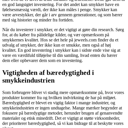
en god langsigtet investering. For det andet kan smykker have en
følelsesmæssig værdi, der ikke kan måles i penge. Smykker kan
være arvestykker, der går i arv gennem generationer, og som bærer
med sig historier og minder fra fortiden.
Når du investerer i smykker, er det vigtigt at gøre din research. Sørg
for, at du køber fra pålidelige kilder, og vær opmærksom på
smykkernes kvalitet. Hos se det hele på jeweels.com finder du et
udvalg af smykker, der ikke kun er smukke, men også af høj
kvalitet. En god investering i smykker kan i sidste ende vise sig at
være en værdifuld tilføjelse til din samling, hvad enten du bærer
dem eller opbevarer dem som en investering.
Vigtigheden af bæredygtighed i
smykkeindustrien
Som forbrugere bliver vi stadig mere opmærksomme på, hvor vores
produkter kommer fra og hvilken indvirkning de har på miljøet.
Bæredygtighed er blevet en vigtig faktor i mange industrier, og
smykkeindustrien er ingen undtagelse. Mange mærker begynder at
fokusere på bæredygtige metoder, herunder brugen af genanvendte
materialer og etisk minedrift. Det er vigtigt at støtte virksomheder,
der prioriterer bæredygtighed, så vi kan bidrage til at beskytte vores