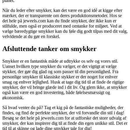
planet.
Når du leder efter smykker, kan det være en god idé at kigge efter
mærker, der er transparente om deres produktionsmetoder. Hos se
det hele på jeweels.com kan du finde smykker, der ikke kun er
stilfulde, men også er produceret med omtanke for miljøet. Ved at
vælge bæredygtige smykker kan du føle dig godt tilpas med dit valg,
velvidende at du gør en forskel.
Afsluttende tanker om smykker
Smykker er en fantastisk måde at udtrykke os selv og vores stil.
Uanset hvilken type smykker du vælger, er det vigtigt at vælge
stykker, der gør dig glad og som passer til din personlighed. Fra
personlige smykker til klassiske stykker er der noget for enhver
smag og enhver lejlighed. Husk at tage dig tid til at finde de rigtige
smykker, der vil bringe glæde ind i dit liv. Og glem ikke, at smykker
også kan være en god investering, både følelsesmæssigt og
økonomisk.
Så hvad venter du på? Tag et kig på de fantastiske muligheder, der
findes, og find de perfekte smykker, der vil forvandle din stil i dag!
Besøg se det hele på jeweels.com for at udforske det store udvalg af
smykker, der kan inspirere dig til at finde din egen unikke stil. Det er
tid til at skinne og lade dine smykker tale for dig!