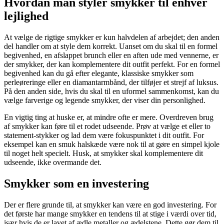
Hvordan man styler smykker til enhver
lejlighed
At vælge de rigtige smykker er kun halvdelen af arbejdet; den anden
del handler om at style dem korrekt. Uanset om du skal til en formel
begivenhed, en afslappet brunch eller en aften ude med vennerne, er
der smykker, der kan komplementere dit outfit perfekt. For en formel
begivenhed kan du gå efter elegante, klassiske smykker som
perleøreringe eller en diamantarmbånd, der tilføjer et strejf af luksus.
På den anden side, hvis du skal til en uformel sammenkomst, kan du
vælge farverige og legende smykker, der viser din personlighed.
En vigtig ting at huske er, at mindre ofte er mere. Overdreven brug
af smykker kan føre til et rodet udseende. Prøv at vælge et eller to
statement-stykker og lad dem være fokuspunktet i dit outfit. For
eksempel kan en smuk halskæde være nok til at gøre en simpel kjole
til noget helt specielt. Husk, at smykker skal komplementere dit
udseende, ikke overmande det.
Smykker som en investering
Der er flere grunde til, at smykker kan være en god investering. For
det første har mange smykker en tendens til at stige i værdi over tid,
især hvis de er lavet af ædle metaller og ædelstene. Dette gør dem til