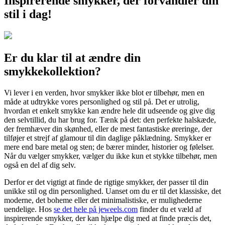
Inspirerende smykker, der forvandler din
stil i dag!
Er du klar til at ændre din
smykkekollektion?
Vi lever i en verden, hvor smykker ikke blot er tilbehør, men en
måde at udtrykke vores personlighed og stil på. Det er utrolig,
hvordan et enkelt smykke kan ændre hele dit udseende og give dig
den selvtillid, du har brug for. Tænk på det: den perfekte halskæde,
der fremhæver din skønhed, eller de mest fantastiske øreringe, der
tilføjer et strejf af glamour til din daglige påklædning. Smykker er
mere end bare metal og sten; de bærer minder, historier og følelser.
Når du vælger smykker, vælger du ikke kun et stykke tilbehør, men
også en del af dig selv.
Derfor er det vigtigt at finde de rigtige smykker, der passer til din
unikke stil og din personlighed. Uanset om du er til det klassiske, det
moderne, det boheme eller det minimalistiske, er mulighederne
uendelige. Hos
se det hele på jeweels.com
finder du et væld af
inspirerende smykker, der kan hjælpe dig med at finde præcis det,