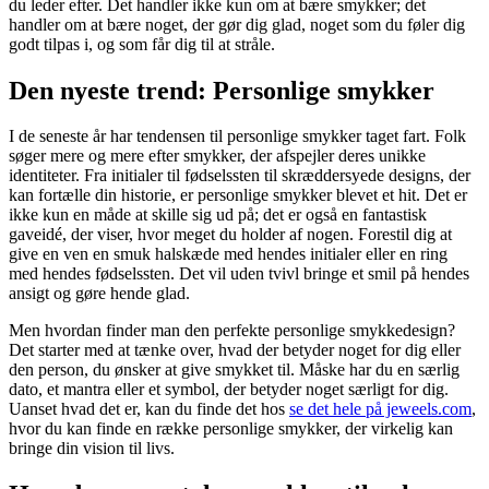
du leder efter. Det handler ikke kun om at bære smykker; det
handler om at bære noget, der gør dig glad, noget som du føler dig
godt tilpas i, og som får dig til at stråle.
Den nyeste trend: Personlige smykker
I de seneste år har tendensen til personlige smykker taget fart. Folk
søger mere og mere efter smykker, der afspejler deres unikke
identiteter. Fra initialer til fødselssten til skræddersyede designs, der
kan fortælle din historie, er personlige smykker blevet et hit. Det er
ikke kun en måde at skille sig ud på; det er også en fantastisk
gaveidé, der viser, hvor meget du holder af nogen. Forestil dig at
give en ven en smuk halskæde med hendes initialer eller en ring
med hendes fødselssten. Det vil uden tvivl bringe et smil på hendes
ansigt og gøre hende glad.
Men hvordan finder man den perfekte personlige smykkedesign?
Det starter med at tænke over, hvad der betyder noget for dig eller
den person, du ønsker at give smykket til. Måske har du en særlig
dato, et mantra eller et symbol, der betyder noget særligt for dig.
Uanset hvad det er, kan du finde det hos
se det hele på jeweels.com
,
hvor du kan finde en række personlige smykker, der virkelig kan
bringe din vision til livs.